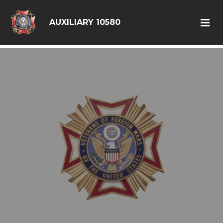
google6d0f08a6ad397563.html
AUXILIARY 10580